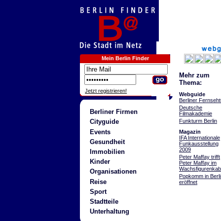
Mein Berlin Finder
Mehr zum
Thema:
Jetzt registrieren!
Webguide
Berliner Fernseh
Deutsche
Berliner Firmen
Filmakademie
Funkturm Berlin
Cityguide
Events
Magazin
IFA Internationale
Gesundheit
Funkausstellung
2009
Immobilien
Peter Maffay trifft
Kinder
Peter Maffay im
Wachsfigurenkabi
Organisationen
Popkomm in Berli
Reise
eröffnet
Sport
Stadtteile
Unterhaltung