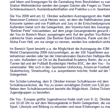
und Ideen und Anregungen für die Gestaltung ihres Berufsleben zu sa
Station Weltentdecker werden den jungen Gästen alle Fragen zu The
Schüleraustausch, Auslandsaufenthalten und Praktika u.v.m. beantwor
Die You 2009 wird am 11. Oktober außerdem Austragungsort des Halbf
Newcomer-Contests Local Heroes sein, an dem die Halbfinalisten jewe
Konzerte spielen und von Publikum und Jury in die Entscheidungsrun
Außerdem bietet sich die Gelegenheit, den Vorentscheid des Gesang
"Berliner Perle" mitzuerleben, auf dem junge Gesangstalente gesucht 
der You im Bereich Music ausgetragen wird. Auf der großen You-Bühn
zahlreiche Stars erwartet: Die Berliner Band Eisblume, Panik und die
Aloha From Hell, um nur einige zu nennen, werden live ordentlich einh
Im Bereich Sport besteht u.a. die Möglichkeit die Austragung der X3
World Championship 2009 mitzuverfolgen, an der 100 Topathleten aus
teilnehmen werden oder bei der Internationalen Deutschen Halfpipe-Me
zu sein. Außerdem vor Ort ist die Basketball Academy Berlin, die zu e
Turnier läd und der Fußball Bundesligist Hertha BSC, der den You - S
veranstaltet. Wer sich in den Sportarten Unihockey, American Football,
Skaterhockey, Streetsurfing, u.a. ausprobieren möchte, findet auf der
Gelegenheit.
Am Schüler-Lehrertag, dem 9. Oktober können Schulklassen mit dem
Schulklassenticket, die You zu einem ermäßigten Eintritt von 5,50 pr
Neben dem Schulklassenticket besteht die Möglichkeit, Online-Tickets
Jugendgruppen zu bestellen.
Die You - Europas größte Jugendmesse findet statt vom 9.-11. Oktobe
von 10-18 Uhr ist auf dem Messegelände in Berlin Gelegenheit, die vi
Sport, Lifestyle und Bildung zu erkunden und neue Erfahrungen zu ma