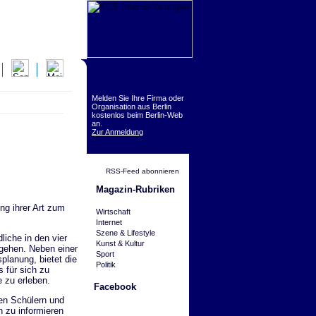
Melden Sie Ihre Firma oder
Organisation aus Berlin
kostenlos beim Berlin-Web
an.
Zur Anmeldung
RSS-Feed abonnieren
Magazin-Rubriken
ng ihrer Art zum
Wirtschaft
Internet
Szene & Lifestyle
iche in den vier
Kunst & Kultur
 gehen. Neben einer
Sport
planung, bietet die
Politik
 für sich zu
 zu erleben.
Facebook
en Schülern und
n zu informieren