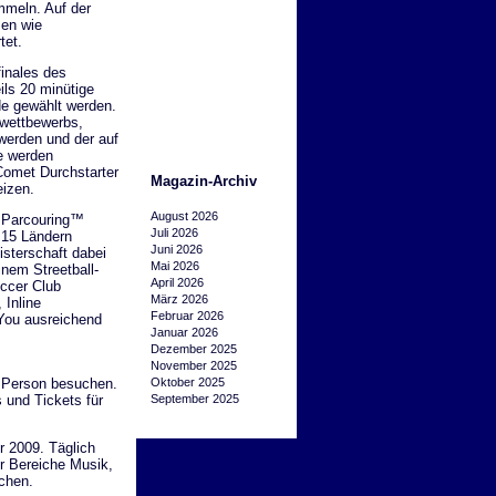
mmeln. Auf der
men wie
tet.
inales des
ils 20 minütige
de gewählt werden.
swettbewerbs,
werden und der auf
e werden
 Comet Durchstarter
Magazin-Archiv
eizen.
August 2026
M Parcouring™
Juli 2026
 15 Ländern
Juni 2026
isterschaft dabei
Mai 2026
inem Streetball-
April 2026
occer Club
März 2026
 Inline
Februar 2026
 You ausreichend
Januar 2026
Dezember 2025
November 2025
o Person besuchen.
Oktober 2025
 und Tickets für
September 2025
r 2009. Täglich
er Bereiche Musik,
chen.