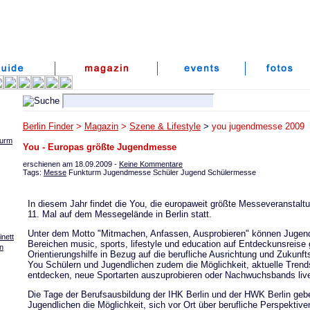
Berlin Finder
>
Magazin
>
Szene & Lifestyle
>
you jugendmesse 2009
turm
You - Europas größte Jugendmesse
erschienen am 18.09.2009 -
Keine Kommentare
Tags:
Messe
Funkturm Jugendmesse Schüler Jugend Schülermesse
In diesem Jahr findet die You, die europaweit größte Messeveranstaltu
11. Mal auf dem Messegelände in Berlin statt.
Unter dem Motto "Mitmachen, Anfassen, Ausprobieren" können Jugendl
nett
Bereichen music, sports, lifestyle und education auf Entdeckunsreise
n
Orientierungshilfe in Bezug auf die berufliche Ausrichtung und Zukunfts
You Schülern und Jugendlichen zudem die Möglichkeit, aktuelle Trends
entdecken, neue Sportarten auszuprobieren oder Nachwuchsbands live
Die Tage der Berufsausbildung der IHK Berlin und der HWK Berlin geb
Jugendlichen die Möglichkeit, sich vor Ort über berufliche Perspektive